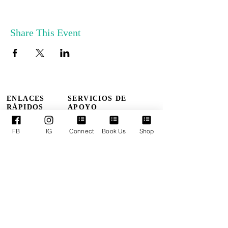
Share This Event
ENLACES
SERVICIOS DE
RÁPIDOS
APOYO
FB
IG
Connect
Book Us
Shop
Quienes somos
Reservar TPM
Nuestros Líderes
Próximos Eventos
Ministerios
Términos y condiciones
Donaciones en línea
Política de privacidad
Conéctate con nosotros
Declaración de accesibilidad
DOMINGOS: