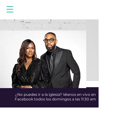
¿No puedes ir a la iglesia? Véanos en vivo en
Facebook todos los domingos a las 11:30 am
¿ESTÁ INTERESADO
EN PASTOR Y LADY
COBB HACER UN
ENVÍO CON USTED?