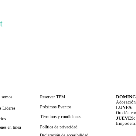
t
CES RÁPIDOS
SERVICIOS DE APOYO
TIEMPO
ADORA
DOMING
s somos
Reservar TPM
Adoración
Próximos Eventos
LUNES:
s Líderes
Oración cor
Términos y condiciones
JUEVES:
rios
Empoderam
Política de privacidad
nes en línea
Declaración de accesibilidad