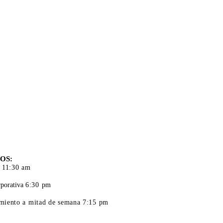
S DE
CIÓN
OS:
 11:30 am
porativa
6:30 pm
iento a mitad de semana 7:15 pm