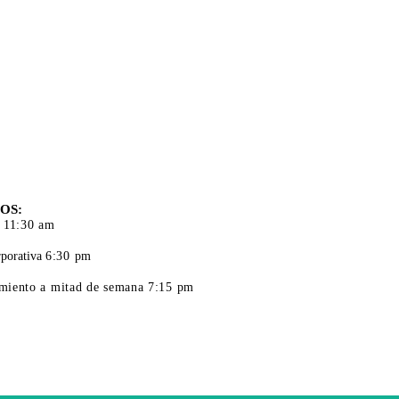
S DE
CIÓN
OS:
 11:30 am
porativa
6:30 pm
iento a mitad de semana 7:15 pm