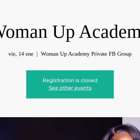
oman Up Acade
vie, 14 ene
  |  
Woman Up Academy Private FB Group
Registration is closed
See other events