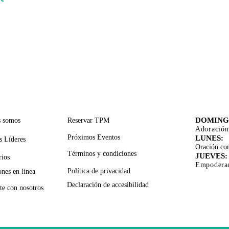
CES RÁPIDOS
SERVICIOS DE APOYO
TIEMPO
ADORA
DOMING
s somos
Reservar TPM
Adoración
Próximos Eventos
LUNES:
s Líderes
Oración cor
Términos y condiciones
JUEVES:
rios
Empoderam
Política de privacidad
nes en línea
Declaración de accesibilidad
te con nosotros