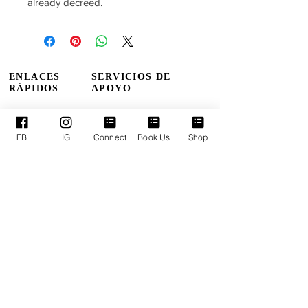
already decreed.
ENLACES
SERVICIOS DE
RÁPIDOS
APOYO
Quienes somos
Reservar TPM
FB
IG
Connect
Book Us
Shop
Nuestros Líderes
Próximos Eventos
Ministerios
Términos y condiciones
Donaciones en línea
Política de privacidad
Conéctate con nosotros
Declaración de accesibilidad
DOMINGOS:
Adoración 11:30 am
LUNES:
Oración corporativa
6:30 pm
JUEVES:
Empoderamiento a mitad de