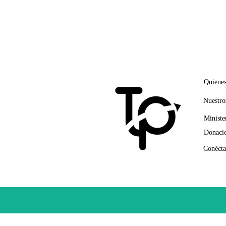
ENLA
Quiene
Nuestro
Ministe
Donacio
Conécta