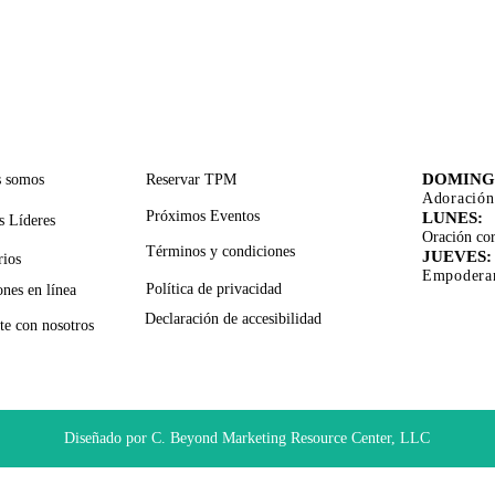
CES RÁPIDOS
SERVICIOS DE APOYO
TIEMPO
ADORA
DOMING
s somos
Reservar TPM
Adoración
Próximos Eventos
LUNES:
s Líderes
Oración cor
Términos y condiciones
JUEVES:
rios
Empoderam
Política de privacidad
nes en línea
Declaración de accesibilidad
te con nosotros
Diseñado por C. Beyond Marketing Resource Center, LLC